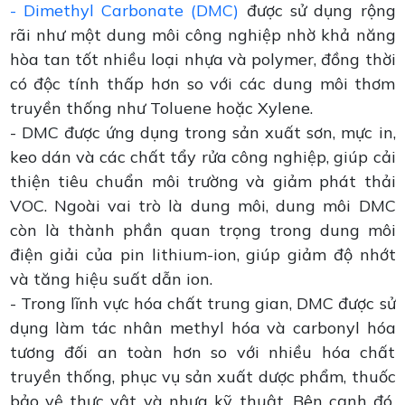
- Dimethyl Carbonate (DMC)
được sử dụng rộng
rãi như một dung môi công nghiệp nhờ khả năng
hòa tan tốt nhiều loại nhựa và polymer, đồng thời
có độc tính thấp hơn so với các dung môi thơm
truyền thống như Toluene hoặc Xylene.
- DMC được ứng dụng trong sản xuất sơn, mực in,
keo dán và các chất tẩy rửa công nghiệp, giúp cải
thiện tiêu chuẩn môi trường và giảm phát thải
VOC. Ngoài vai trò là dung môi, dung môi DMC
còn là thành phần quan trọng trong dung môi
điện giải của pin lithium-ion, giúp giảm độ nhớt
và tăng hiệu suất dẫn ion.
- Trong lĩnh vực hóa chất trung gian, DMC được sử
dụng làm tác nhân methyl hóa và carbonyl hóa
tương đối an toàn hơn so với nhiều hóa chất
truyền thống, phục vụ sản xuất dược phẩm, thuốc
bảo vệ thực vật và nhựa kỹ thuật. Bên cạnh đó,