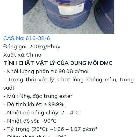
CAS No: 616-38-6
Đóng gói: 200kg/Phuy
Xuất xứ: China
TÍNH CHẤT VẬT LÝ CỦA DUNG MÔI DMC
- Khối lượng phân tử: 90.08 g/mol
- Trạng thái vật lý: Chất lỏng không màu, trong
suốt
- Mùi: Nhẹ, đặc trưng ester
- Độ tinh khiết: ≥ 99.9%
- Nhiệt độ nóng chảy: 2 – 4°C
- Nhiệt độ sôi: ~90°C
- Tỷ trọng (20°C): ~1.06 – 1.07 g/cm³