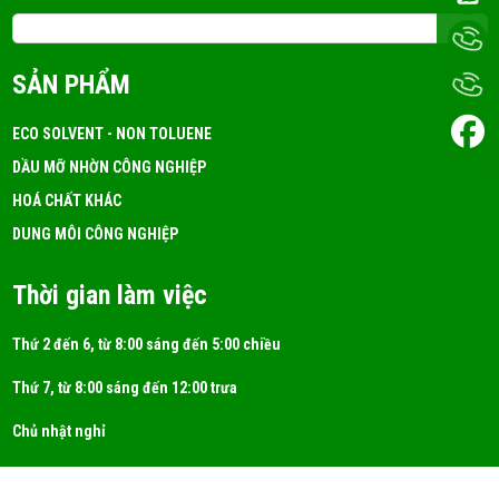
Email: 3tchemicals@gmail.com
Dung Môi A150 Là Gì? Ứng Dụng!
SẢN PHẨM
FRI 05, 2026
ECO SOLVENT - NON TOLUENE
DẦU MỠ NHỜN CÔNG NGHIỆP
DUNG MÔI ISOPROPYL ALCOHOL (IPA)
HOÁ CHẤT KHÁC
FRI 05, 2026
DUNG MÔI CÔNG NGHIỆP
Thời gian làm việc
Thứ 2 đến 6, từ 8:00 sáng đến 5:00 chiều
Thứ 7, từ 8:00 sáng đến 12:00 trưa
Chủ nhật nghỉ