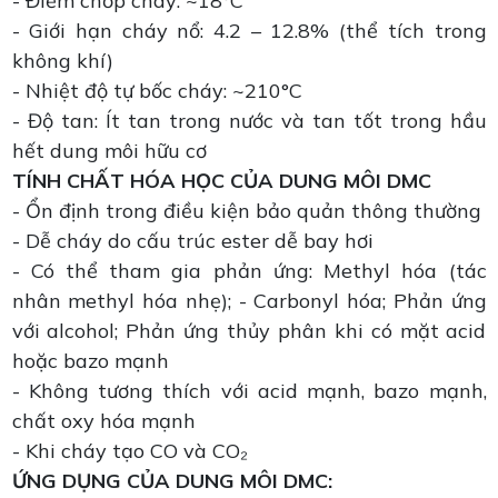
- Điểm chớp cháy: ~18°C
- Giới hạn cháy nổ: 4.2 – 12.8% (thể tích trong
không khí)
- Nhiệt độ tự bốc cháy: ~210°C
- Độ tan: Ít tan trong nước và tan tốt trong hầu
hết dung môi hữu cơ
TÍNH CHẤT HÓA HỌC CỦA DUNG MÔI DMC
- Ổn định trong điều kiện bảo quản thông thường
- Dễ cháy do cấu trúc ester dễ bay hơi
- Có thể tham gia phản ứng: Methyl hóa (tác
nhân methyl hóa nhẹ); - Carbonyl hóa; Phản ứng
với alcohol; Phản ứng thủy phân khi có mặt acid
hoặc bazo mạnh
- Không tương thích với acid mạnh, bazo mạnh,
chất oxy hóa mạnh
- Khi cháy tạo CO và CO₂
ỨNG DỤNG CỦA DUNG MÔI DMC: