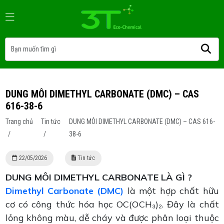
DUNG MÔI DIMETHYL CARBONATE (DMC) – CAS
616-38-6
Trang chủ
Tin tức
DUNG MÔI DIMETHYL CARBONATE (DMC) – CAS 616-
/
/
38-6
22/05/2026
Tin tức
DUNG MÔI DIMETHYL CARBONATE LÀ GÌ ?
Dimethyl Carbonate (DMC)
là một hợp chất hữu
cơ có công thức hóa học OC(OCH₃)₂. Đây là chất
lỏng không màu, dễ cháy và được phân loại thuộc