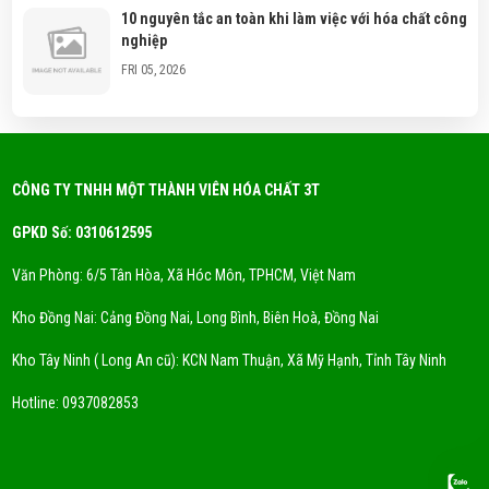
10 nguyên tắc an toàn khi làm việc với hóa chất công
nghiệp
FRI 05, 2026
Hóa chất công nghiệp là gì? Phân loại hóa chất
thông dụng?
FRI 05, 2026
CÔNG TY TNHH MỘT THÀNH VIÊN HÓA CHẤT 3T
GPKD Số: 0310612595
Xu Hướng Dung Môi Thân Thiện Môi Trường - Eco
Solvent
Văn Phòng: 6/5 Tân Hòa, Xã Hóc Môn, TPHCM, Việt Nam
FRI 05, 2026
Kho Đồng Nai: Cảng Đồng Nai, Long Bình, Biên Hoà, Đồng Nai
DUNG MÔI CYCLỌHEXANE LÀ GÌ? NƠI CUNG CẤP
Kho Tây Ninh ( Long An cũ): KCN Nam Thuận, Xã Mỹ Hạnh, Tỉnh Tây Ninh
DUNG MÔI CYCLOHEXANE UY TÍN
FRI 05, 2026
Hotline:
0937082853
DUNG MÔI CÔNG NGHIỆP LÀ GÌ? MUA Ở ĐÂU TỐT?
FRI 05, 2026