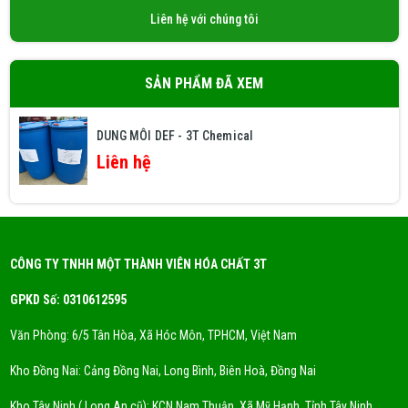
Liên hệ với chúng tôi
nhà sản xuất.
- Tỷ lệ sử dụng Solvent DEF trong sơn
SẢN PHẨM ĐÃ XEM
thường dao động từ 1% đến 5% trọng
lượng.
DUNG MÔI DEF - 3T Chemical
- Tránh tiếp xúc trực tiếp với da và mắt.
Liên hệ
- Bảo quản Solvent DEF nơi khô ráo,
thoáng mát, tránh ánh nắng trực tiếp.
Solvent DEF là sản phẩm thân thiện với
CÔNG TY TNHH MỘT THÀNH VIÊN HÓA CHẤT 3T
môi trường, không chứa VOC (hợp chất
GPKD Số: 0310612595
hữu cơ bay hơi) và được sử dụng để thay
thế
có thể được sử dụng thay thế
Văn Phòng: 6/5 Tân Hòa, Xã Hóc Môn, TPHCM, Việt Nam
DMF/NMP.
Kho Đồng Nai: Cảng Đồng Nai, Long Bình, Biên Hoà, Đồng Nai
Kho Tây Ninh ( Long An cũ): KCN Nam Thuận, Xã Mỹ Hạnh, Tỉnh Tây Ninh