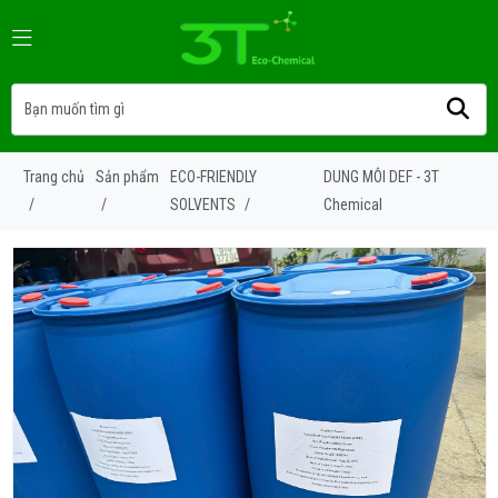
Trang chủ
Sản phẩm
ECO-FRIENDLY
DUNG MÔI DEF - 3T
/
/
SOLVENTS
/
Chemical