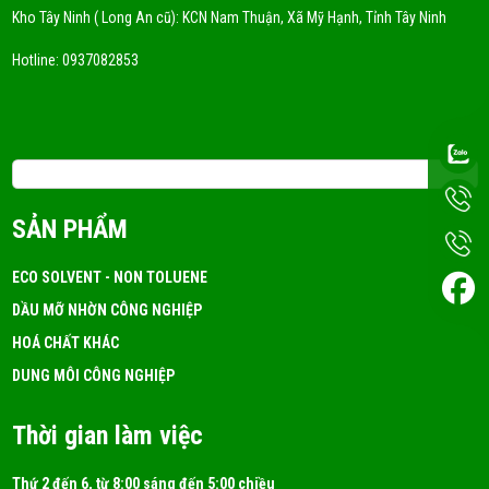
DUNG MÔI CYCLỌHEXANE LÀ GÌ? NƠI CUNG CẤP
Kho Tây Ninh ( Long An cũ): KCN Nam Thuận, Xã Mỹ Hạnh, Tỉnh Tây Ninh
DUNG MÔI CYCLOHEXANE UY TÍN
FRI 05, 2026
Hotline:
0937082853
DUNG MÔI CÔNG NGHIỆP LÀ GÌ? MUA Ở ĐÂU TỐT?
FRI 05, 2026
Email: 3tchemicals@gmail.com
Dung Môi A150 Là Gì? Ứng Dụng!
SẢN PHẨM
FRI 05, 2026
ECO SOLVENT - NON TOLUENE
DẦU MỠ NHỜN CÔNG NGHIỆP
DUNG MÔI ISOPROPYL ALCOHOL (IPA)
HOÁ CHẤT KHÁC
FRI 05, 2026
DUNG MÔI CÔNG NGHIỆP
Thời gian làm việc
Thứ 2 đến 6, từ 8:00 sáng đến 5:00 chiều