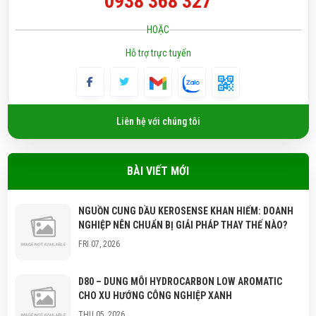
0938 368 327
HOẶC
Hỗ trợ trực tuyến
Liên hệ với chúng tôi
BÀI VIẾT MỚI
NGUỒN CUNG DẦU KEROSENSE KHAN HIẾM: DOANH
NGHIỆP NÊN CHUẨN BỊ GIẢI PHÁP THAY THẾ NÀO?
FRI 07, 2026
D80 – DUNG MÔI HYDROCARBON LOW AROMATIC
CHO XU HƯỚNG CÔNG NGHIỆP XANH
THU 05, 2026