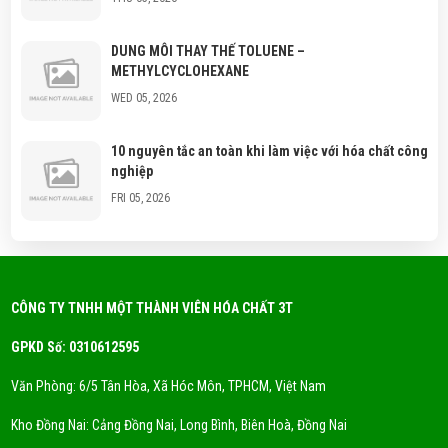
DUNG MÔI THAY THẾ TOLUENE –
METHYLCYCLOHEXANE
WED 05, 2026
10 nguyên tắc an toàn khi làm việc với hóa chất công
nghiệp
FRI 05, 2026
Hóa chất công nghiệp là gì? Phân loại hóa chất
thông dụng?
FRI 05, 2026
CÔNG TY TNHH MỘT THÀNH VIÊN HÓA CHẤT 3T
GPKD Số: 0310612595
Xu Hướng Dung Môi Thân Thiện Môi Trường - Eco
Solvent
Văn Phòng: 6/5 Tân Hòa, Xã Hóc Môn, TPHCM, Việt Nam
FRI 05, 2026
Kho Đồng Nai: Cảng Đồng Nai, Long Bình, Biên Hoà, Đồng Nai