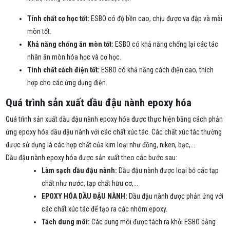
Tính chất cơ học tốt:
ESBO có độ bền cao, chịu được va đập và mài
mòn tốt.
Khả năng chống ăn mòn tốt:
ESBO có khả năng chống lại các tác
nhân ăn mòn hóa học và cơ học.
Tính chất cách điện tốt:
ESBO có khả năng cách điện cao, thích
hợp cho các ứng dụng điện.
Quá trình sản xuất dầu đậu nành epoxy hóa
Quá trình sản xuất dầu đậu nành epoxy hóa được thực hiện bằng cách phản
ứng epoxy hóa dầu đậu nành với các chất xúc tác. Các chất xúc tác thường
được sử dụng là các hợp chất của kim loại như đồng, niken, bạc,...
Dầu đậu nành epoxy hóa được sản xuất theo các bước sau:
Làm sạch dầu đậu nành:
Dầu đậu nành được loại bỏ các tạp
chất như nước, tạp chất hữu cơ,...
EPOXY HÓA DẦU ĐẬU NÀNH:
Dầu đậu nành được phản ứng với
các chất xúc tác để tạo ra các nhóm epoxy.
Tách dung môi:
Các dung môi được tách ra khỏi ESBO bằng