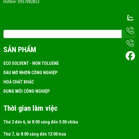
Hotline:
0937082853
DUNG MÔI CÔNG NGHIỆP LÀ GÌ? MUA Ở ĐÂU TỐT?
FRI 05, 2026
Email: 3tchemicals@gmail.com
Dung Môi A150 Là Gì? Ứng Dụng!
SẢN PHẨM
FRI 05, 2026
ECO SOLVENT - NON TOLUENE
DẦU MỠ NHỜN CÔNG NGHIỆP
DUNG MÔI ISOPROPYL ALCOHOL (IPA)
HOÁ CHẤT KHÁC
FRI 05, 2026
DUNG MÔI CÔNG NGHIỆP
Thời gian làm việc
Thứ 2 đến 6, từ 8:00 sáng đến 5:00 chiều
Thứ 7, từ 8:00 sáng đến 12:00 trưa