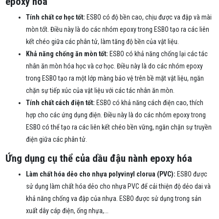
epoxy hóa
Tính chất cơ học tốt:
ESBO có độ bền cao, chịu được va đập và mài
mòn tốt. Điều này là do các nhóm epoxy trong ESBO tạo ra các liên
kết chéo giữa các phân tử, làm tăng độ bền của vật liệu.
Khả năng chống ăn mòn tốt:
ESBO có khả năng chống lại các tác
nhân ăn mòn hóa học và cơ học. Điều này là do các nhóm epoxy
trong ESBO tạo ra một lớp màng bảo vệ trên bề mặt vật liệu, ngăn
chặn sự tiếp xúc của vật liệu với các tác nhân ăn mòn.
Tính chất cách điện tốt:
ESBO có khả năng cách điện cao, thích
hợp cho các ứng dụng điện. Điều này là do các nhóm epoxy trong
ESBO có thể tạo ra các liên kết chéo bền vững, ngăn chặn sự truyền
điện giữa các phân tử.
Ứng dụng cụ thể của dầu đậu nành epoxy hóa
Làm chất hóa dẻo cho nhựa polyvinyl clorua (PVC):
ESBO được
sử dụng làm chất hóa dẻo cho nhựa PVC để cải thiện độ dẻo dai và
khả năng chống va đập của nhựa. ESBO được sử dụng trong sản
xuất dây cáp điện, ống nhựa,...