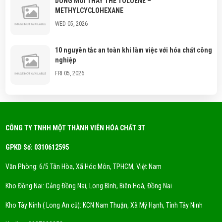
DUNG MÔI THAY THẾ TOLUENE –
METHYLCYCLOHEXANE
WED 05, 2026
10 nguyên tắc an toàn khi làm việc với hóa chất công
nghiệp
FRI 05, 2026
Hóa chất công nghiệp là gì? Phân loại hóa chất
thông dụng?
FRI 05, 2026
CÔNG TY TNHH MỘT THÀNH VIÊN HÓA CHẤT 3T
GPKD Số: 0310612595
Xu Hướng Dung Môi Thân Thiện Môi Trường - Eco
Solvent
Văn Phòng: 6/5 Tân Hòa, Xã Hóc Môn, TPHCM, Việt Nam
FRI 05, 2026
Kho Đồng Nai: Cảng Đồng Nai, Long Bình, Biên Hoà, Đồng Nai
DUNG MÔI CYCLỌHEXANE LÀ GÌ? NƠI CUNG CẤP
Kho Tây Ninh ( Long An cũ): KCN Nam Thuận, Xã Mỹ Hạnh, Tỉnh Tây Ninh
DUNG MÔI CYCLOHEXANE UY TÍN
FRI 05, 2026