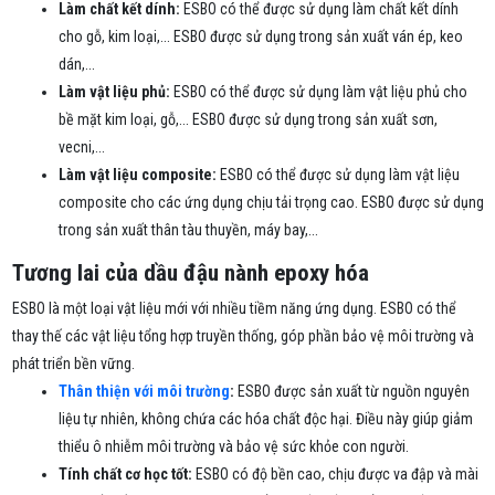
Làm chất kết dính:
ESBO có thể được sử dụng làm chất kết dính
cho gỗ, kim loại,... ESBO được sử dụng trong sản xuất ván ép, keo
dán,...
Làm vật liệu phủ:
ESBO có thể được sử dụng làm vật liệu phủ cho
bề mặt kim loại, gỗ,... ESBO được sử dụng trong sản xuất sơn,
vecni,...
Làm vật liệu composite:
ESBO có thể được sử dụng làm vật liệu
composite cho các ứng dụng chịu tải trọng cao. ESBO được sử dụng
trong sản xuất thân tàu thuyền, máy bay,...
Tương lai của dầu đậu nành epoxy hóa
ESBO là một loại vật liệu mới với nhiều tiềm năng ứng dụng. ESBO có thể
thay thế các vật liệu tổng hợp truyền thống, góp phần bảo vệ môi trường và
phát triển bền vững.
Thân thiện với môi trường
:
ESBO được sản xuất từ nguồn nguyên
liệu tự nhiên, không chứa các hóa chất độc hại. Điều này giúp giảm
thiểu ô nhiễm môi trường và bảo vệ sức khỏe con người.
Tính chất cơ học tốt:
ESBO có độ bền cao, chịu được va đập và mài