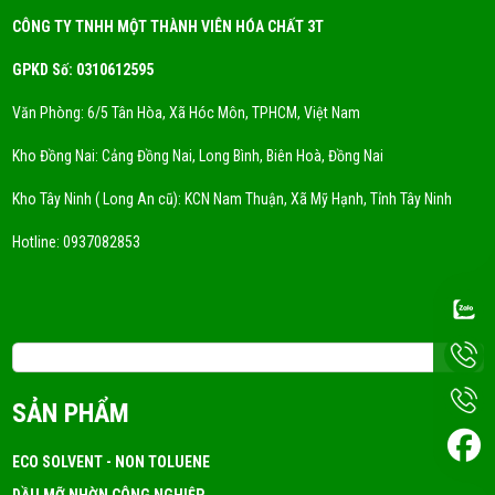
FRI 05, 2026
CÔNG TY TNHH MỘT THÀNH VIÊN HÓA CHẤT 3T
GPKD Số: 0310612595
Xu Hướng Dung Môi Thân Thiện Môi Trường - Eco
Solvent
Văn Phòng: 6/5 Tân Hòa, Xã Hóc Môn, TPHCM, Việt Nam
FRI 05, 2026
Kho Đồng Nai: Cảng Đồng Nai, Long Bình, Biên Hoà, Đồng Nai
DUNG MÔI CYCLỌHEXANE LÀ GÌ? NƠI CUNG CẤP
Kho Tây Ninh ( Long An cũ): KCN Nam Thuận, Xã Mỹ Hạnh, Tỉnh Tây Ninh
DUNG MÔI CYCLOHEXANE UY TÍN
FRI 05, 2026
Hotline:
0937082853
DUNG MÔI CÔNG NGHIỆP LÀ GÌ? MUA Ở ĐÂU TỐT?
FRI 05, 2026
Email: 3tchemicals@gmail.com
Dung Môi A150 Là Gì? Ứng Dụng!
SẢN PHẨM
FRI 05, 2026
ECO SOLVENT - NON TOLUENE
DẦU MỠ NHỜN CÔNG NGHIỆP