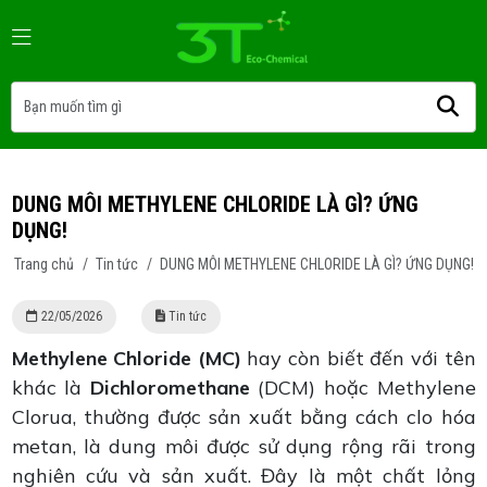
DUNG MÔI METHYLENE CHLORIDE LÀ GÌ? ỨNG
DỤNG!
Trang chủ
/
Tin tức
/
DUNG MÔI METHYLENE CHLORIDE LÀ GÌ? ỨNG DỤNG!
22/05/2026
Tin tức
Methylene Chloride (MC)
hay còn biết đến với tên
khác là
Dichloromethane
(DCM) hoặc Methylene
Clorua, thường được sản xuất bằng cách clo hóa
metan, là dung môi được sử dụng rộng rãi trong
nghiên cứu và sản xuất. Đây là một chất lỏng