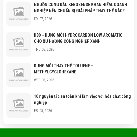
NGUỒN CUNG DẦU KEROSENSE KHAN HIẾM: DOANH
NGHIỆP NÊN CHUẨN BỊ GIẢI PHÁP THAY THẾ NÀO?
FRI 07, 2026
D80 – DUNG MÔI HYDROCARBON LOW AROMATIC
CHO XU HƯỚNG CÔNG NGHIỆP XANH
THU 05, 2026
DUNG MÔI THAY THẾ TOLUENE –
METHYLCYCLOHEXANE
WED 05, 2026
10 nguyên tắc an toàn khi làm việc với hóa chất công
nghiệp
FRI 05, 2026
Hóa chất công nghiệp là gì? Phân loại hóa chất
thông dụng?