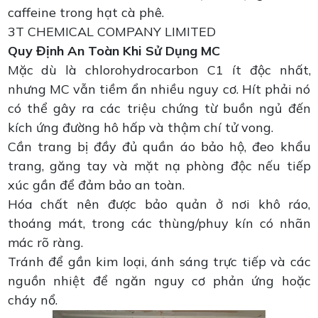
caffeine trong hạt cà phê.
3T CHEMICAL COMPANY LIMITED
Quy Định An Toàn Khi Sử Dụng MC
Mặc dù là chlorohydrocarbon C1 ít độc nhất,
nhưng MC vẫn tiềm ẩn nhiều nguy cơ. Hít phải nó
có thể gây ra các triệu chứng từ buồn ngủ đến
kích ứng đường hô hấp và thậm chí tử vong.
Cần trang bị đầy đủ quần áo bảo hộ, đeo khẩu
trang, găng tay và mặt nạ phòng độc nếu tiếp
xúc gần để đảm bảo an toàn.
Hóa chất nên được bảo quản ở nơi khô ráo,
thoáng mát, trong các thùng/phuy kín có nhãn
mác rõ ràng.
Tránh để gần kim loại, ánh sáng trực tiếp và các
nguồn nhiệt để ngăn nguy cơ phản ứng hoặc
cháy nổ.