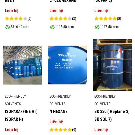
DBE )
CYCLOHEXANE
ISOPAR L)
Liên hệ
Liên hệ
Liên hệ
(7)
(3)
(8)
3316 đã xem
1118 đã xem
1117 đã xem
ECO-FRIENDLY
ECO-FRIENDLY
ECO-FRIENDLY
SOLVENTS
SOLVENTS
SOLVENTS
ISOPARAFFINE H (
N HEXANE
SK 330 ( Heptane S,
ISOPAR H)
SK SOL 7)
Liên hệ
Liên hệ
Liên hệ
(9)