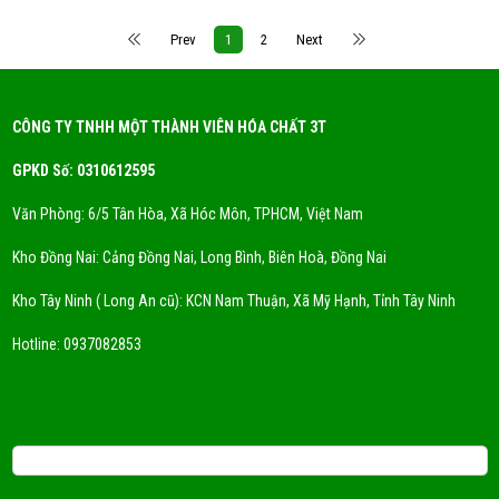
Prev
1
2
Next
CÔNG TY TNHH MỘT THÀNH VIÊN HÓA CHẤT 3T
GPKD Số: 0310612595
Văn Phòng: 6/5 Tân Hòa, Xã Hóc Môn, TPHCM, Việt Nam
Kho Đồng Nai: Cảng Đồng Nai, Long Bình, Biên Hoà, Đồng Nai
Kho Tây Ninh ( Long An cũ): KCN Nam Thuận, Xã Mỹ Hạnh, Tỉnh Tây Ninh
Hotline:
0937082853
Email: 3tchemicals@gmail.com