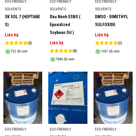
ECO-FRIENDLY
ECO-FRIENDLY
ECO-FRIENDLY
SOLVENTS
SOLVENTS
SOLVENTS
SK SOL 7 (HEPTANE
Dầu Nành ESBO (
DMSO - DIMETHYL
S)
Epoxidized
SULFOXIDE
Soybean Oil )
Liên hệ
Liên hệ
Liên hệ
(0)
(2)
(8)
752 đã xem
1037 đã xem
7846 đã xem
ECO-FRIENDLY
ECO-FRIENDLY
ECO-FRIENDLY