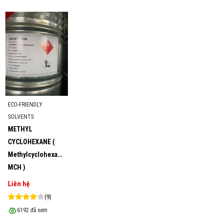
ECO-FRIENDLY
SOLVENTS
METHYL
CYCLOHEXANE (
Methylcyclohexane,
MCH )
Liên hệ
(9)
6192 đã xem