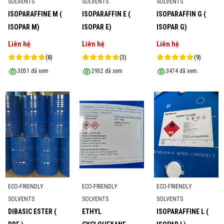
SOLVENTS
SOLVENTS
SOLVENTS
ISOPARAFFINE M (
ISOPARAFFIN E (
ISOPARAFFIN G (
ISOPAR M)
ISOPAR E)
ISOPAR G)
Liên hệ
Liên hệ
Liên hệ
(8)
(3)
(9)
3051 đã xem
2952 đã xem
3474 đã xem
ECO-FRIENDLY
ECO-FRIENDLY
ECO-FRIENDLY
SOLVENTS
SOLVENTS
SOLVENTS
DIBASIC ESTER (
ETHYL
ISOPARAFFINE L (