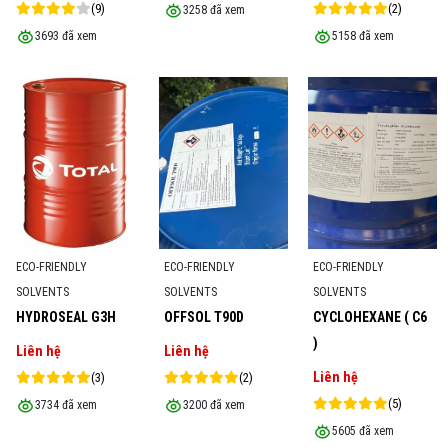
(9)
(2)
3258 đã xem
3693 đã xem
5158 đã xem
ECO-FRIENDLY
ECO-FRIENDLY
ECO-FRIENDLY
SOLVENTS
SOLVENTS
SOLVENTS
HYDROSEAL G3H
OFFSOL T90D
CYCLOHEXANE ( C6
)
Liên hệ
Liên hệ
Liên hệ
(3)
(2)
(5)
3734 đã xem
3200 đã xem
5605 đã xem