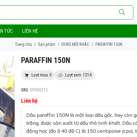
IN TỨC
LIÊN HỆ
Trang chủ
/
Sản phẩm
/
DUNG MÔI KHÁC
/
PARAFFIN 150N
PARAFFIN 150N
Lượt mua: 0
Lượt xem: 1214
SKU:
SP000215
Liên hệ
Dầu paraffin 150N là một loại dầu gốc, hay còn g
trắng, được sản xuất từ dầu thô tinh khiết. Dầu c
động học (đo ở 40 độ C) là 150 centipoise (cps),