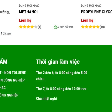
in 150N có thể yêu cầu một loại paraffin wax
DUNG MÔI KHÁC
DUNG MÔI KHÁC
i sử dụng Paraffin 150N, cần tham khảo hướng d
Tường,
METHANOL
PROPYLENE GLYCO
 an toàn và môi trường liên quan.
Liên hệ
Liên hệ
ical
(1)
(10)
2607 đã xem
14 đã xem
HẨM
Thời gian làm việc
T - NON TOLUENE
Thứ 2 đến 6, từ 8:00 sáng đến 5:00
chiều
N CÔNG NGHIỆP
HÁC
Thứ 7, từ 8:00 sáng đến 12:00 trưa
ÔNG NGHIỆP
Chủ nhật nghỉ