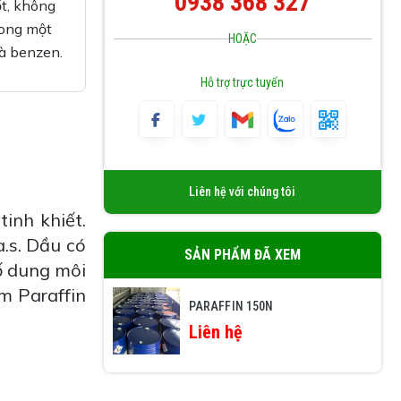
0938 368 327
ốt, không
rong một
HOẶC
và benzen.
Hỗ trợ trực tuyến
Liên hệ với chúng tôi
tinh khiết.
a.s. Dầu có
SẢN PHẨM ĐÃ XEM
ố dung môi
m Paraffin
PARAFFIN 150N
Liên hệ