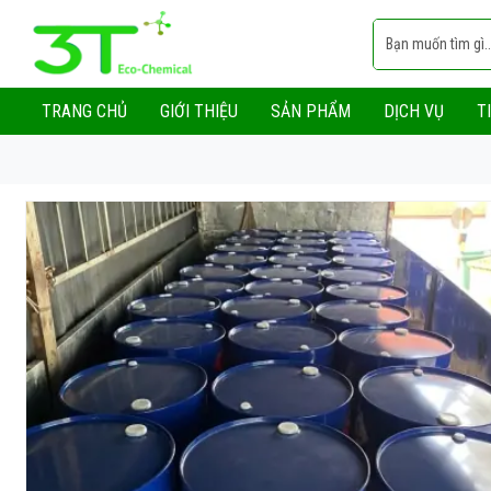
TRANG CHỦ
GIỚI THIỆU
SẢN PHẨM
DỊCH VỤ
T