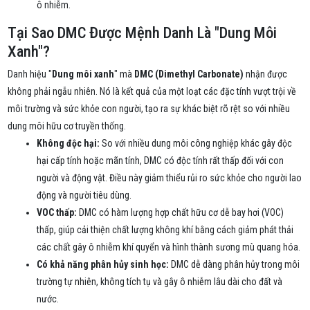
ô nhiễm.
Tại Sao DMC Được Mệnh Danh Là "Dung Môi
Xanh"?
Danh hiệu "
Dung môi xanh
" mà
DMC (Dimethyl Carbonate)
nhận được
không phải ngẫu nhiên. Nó là kết quả của một loạt các đặc tính vượt trội về
môi trường và sức khỏe con người, tạo ra sự khác biệt rõ rệt so với nhiều
dung môi hữu cơ truyền thống.
Không độc hại:
So với nhiều dung môi công nghiệp khác gây độc
hại cấp tính hoặc mãn tính, DMC có độc tính rất thấp đối với con
người và động vật. Điều này giảm thiểu rủi ro sức khỏe cho người lao
động và người tiêu dùng.
VOC thấp:
DMC có hàm lượng hợp chất hữu cơ dễ bay hơi (VOC)
thấp, giúp cải thiện chất lượng không khí bằng cách giảm phát thải
các chất gây ô nhiễm khí quyển và hình thành sương mù quang hóa.
Có khả năng phân hủy sinh học:
DMC dễ dàng phân hủy trong môi
trường tự nhiên, không tích tụ và gây ô nhiễm lâu dài cho đất và
nước.