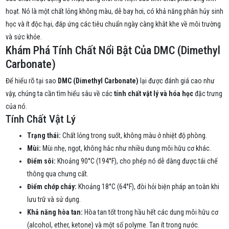
hoạt. Nó là một chất lỏng không màu, dễ bay hơi, có khả năng phân hủy sinh
học và ít độc hại, đáp ứng các tiêu chuẩn ngày càng khắt khe về môi trường
và sức khỏe.
Khám Phá Tính Chất Nổi Bật Của DMC (Dimethyl
Carbonate)
Để hiểu rõ tại sao
DMC (Dimethyl Carbonate)
lại được đánh giá cao như
vậy, chúng ta cần tìm hiểu sâu về các
tính chất vật lý và hóa học
đặc trưng
của nó.
Tính Chất Vật Lý
Trạng thái:
Chất lỏng trong suốt, không màu ở nhiệt độ phòng.
Mùi:
Mùi nhẹ, ngọt, không hắc như nhiều dung môi hữu cơ khác.
Điểm sôi:
Khoảng 90°C (194°F), cho phép nó dễ dàng được tái chế
thông qua chưng cất.
Điểm chớp cháy:
Khoảng 18°C (64°F), đòi hỏi biện pháp an toàn khi
lưu trữ và sử dụng.
Khả năng hòa tan:
Hòa tan tốt trong hầu hết các dung môi hữu cơ
(alcohol, ether, ketone) và một số polyme. Tan ít trong nước.