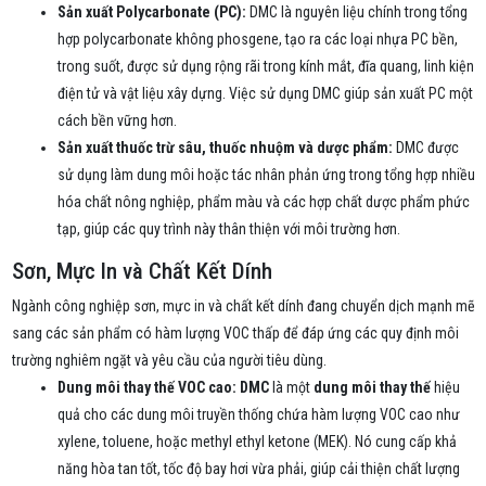
Sản xuất Polycarbonate (PC):
DMC là nguyên liệu chính trong tổng
hợp polycarbonate không phosgene, tạo ra các loại nhựa PC bền,
trong suốt, được sử dụng rộng rãi trong kính mắt, đĩa quang, linh kiện
điện tử và vật liệu xây dựng. Việc sử dụng DMC giúp sản xuất PC một
cách bền vững hơn.
Sản xuất thuốc trừ sâu, thuốc nhuộm và dược phẩm:
DMC được
sử dụng làm dung môi hoặc tác nhân phản ứng trong tổng hợp nhiều
hóa chất nông nghiệp, phẩm màu và các hợp chất dược phẩm phức
tạp, giúp các quy trình này thân thiện với môi trường hơn.
Sơn, Mực In và Chất Kết Dính
Ngành công nghiệp sơn, mực in và chất kết dính đang chuyển dịch mạnh mẽ
sang các sản phẩm có hàm lượng VOC thấp để đáp ứng các quy định môi
trường nghiêm ngặt và yêu cầu của người tiêu dùng.
Dung môi thay thế VOC cao:
DMC
là một
dung môi thay thế
hiệu
quả cho các dung môi truyền thống chứa hàm lượng VOC cao như
xylene, toluene, hoặc methyl ethyl ketone (MEK). Nó cung cấp khả
năng hòa tan tốt, tốc độ bay hơi vừa phải, giúp cải thiện chất lượng