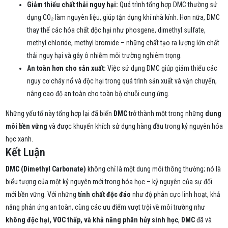
Giảm thiểu chất thải nguy hại:
Quá trình tổng hợp DMC thường sử
dụng CO₂ làm nguyên liệu, giúp tận dụng khí nhà kính. Hơn nữa, DMC
thay thế các hóa chất độc hại như phosgene, dimethyl sulfate,
methyl chloride, methyl bromide – những chất tạo ra lượng lớn chất
thải nguy hại và gây ô nhiễm môi trường nghiêm trọng.
An toàn hơn cho sản xuất:
Việc sử dụng DMC giúp giảm thiểu các
nguy cơ cháy nổ và độc hại trong quá trình sản xuất và vận chuyển,
nâng cao độ an toàn cho toàn bộ chuỗi cung ứng.
Những yếu tố này tổng hợp lại đã biến
DMC
trở thành một trong những
dung
môi bền vững
và được khuyến khích sử dụng hàng đầu trong kỷ nguyên hóa
học xanh.
Kết Luận
DMC (Dimethyl Carbonate)
không chỉ là một dung môi thông thường; nó là
biểu tượng của một kỷ nguyên mới trong hóa học – kỷ nguyên của sự đổi
mới bền vững. Với những
tính chất độc đáo
như độ phân cực linh hoạt, khả
năng phản ứng an toàn, cùng các ưu điểm vượt trội về môi trường như
không độc hại, VOC thấp, và khả năng phân hủy sinh học
,
DMC
đã và