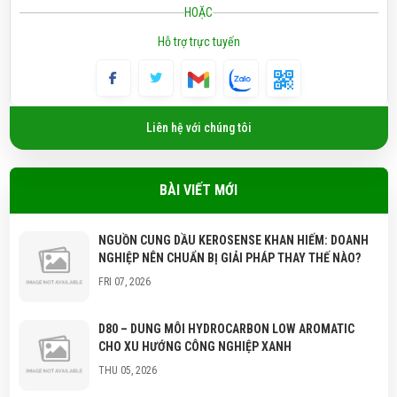
HOẶC
Hỗ trợ trực tuyến
Liên hệ với chúng tôi
BÀI VIẾT MỚI
NGUỒN CUNG DẦU KEROSENSE KHAN HIẾM: DOANH
NGHIỆP NÊN CHUẨN BỊ GIẢI PHÁP THAY THẾ NÀO?
FRI 07, 2026
D80 – DUNG MÔI HYDROCARBON LOW AROMATIC
CHO XU HƯỚNG CÔNG NGHIỆP XANH
THU 05, 2026