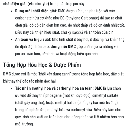
chất điện giải (electrolyte)
trong các loại pin này.
Dung môi chất điện giải:
DMC được sử dụng pha trộn với các
carbonate hữu cơ khác như EC (Ethylene Carbonate) để tạo ra chất
điện giải có độ dẫn điện ion cao, độ nhớt thấp và độ ổn định nhiệt tốt.
Điều này cải thiện hiệu suất, chu kỳ sạc/xả và an toàn của pin.
An toàn và hiệu suất:
Nhờ tính chất ít bay hơi, ít độc hại và khả năng
ổn định điện hóa cao,
dung môi DMC
góp phần tạo ra những viên
pin an toàn hơn, bền hơn và hoạt động hiệu quả hơn.
Tổng Hợp Hóa Học & Dược Phẩm
DMC
được coi là một "khối xây dựng xanh" trong tổng hợp hóa học, đặc biệt
khi thay thế các tác nhân độc hại.
Tác nhân methyl hóa và carbonyl hóa an toàn:
DMC
là lựa chọn
ưu việt để thay thế phosgene (một khí cực độc), dimethyl sulfate
(chất gây ung thư), hoặc methyl halide (chất gây hại môi trường)
trong các phản ứng methyl hóa và carbonyl hóa. Điều này làm cho
quy trình sản xuất an toàn hơn cho công nhân và ít ô nhiễm hơn cho
môi trường.