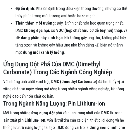
Độ ổn định:
Khá ổn định trong điều kiện thông thường, nhưng có thể
thủy phân trong môi trường axit hoặc bazơ mạnh.
Thân thiện môi trường:
Đây là tính chất hóa học quan trọng nhất.
DMC
không độc hại
, có
VOC (hợp chất hữu cơ dễ bay hơi) thấp
, và
dễ dàng phân hủy sinh học
. Nó không gây ung thư, không phá hủy
tầng ozon và không gây hiệu ứng nhà kính đáng kể, biến nó thành
một
dung môi xanh lý tưởng
.
Ứng Dụng Đột Phá Của DMC (Dimethyl
Carbonate) Trong Các Ngành Công Nghiệp
Với những tính chất vượt trội,
DMC (Dimethyl Carbonate)
đã tìm thấy vị trí
vững chắc và ngày càng mở rộng trong nhiều ngành công nghiệp, từ công
nghệ cao đến hóa chất cơ bản.
Trong Ngành Năng Lượng: Pin Lithium-ion
Một trong những
ứng dụng đột phá
và quan trọng nhất của
DMC
là trong
sản xuất
pin Lithium-ion
, vốn là trái tim của xe điện, thiết bị di động và hệ
thống lưu trữ năng lượng tái tạo. DMC đóng vai trò là
dung môi chính cho