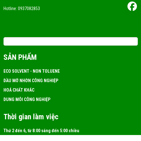
FRI 05, 2026
Hotline:
0937082853
DUNG MÔI CÔNG NGHIỆP LÀ GÌ? MUA Ở ĐÂU TỐT?
FRI 05, 2026
Email: 3tchemicals@gmail.com
Dung Môi A150 Là Gì? Ứng Dụng!
SẢN PHẨM
FRI 05, 2026
ECO SOLVENT - NON TOLUENE
DẦU MỠ NHỜN CÔNG NGHIỆP
DUNG MÔI ISOPROPYL ALCOHOL (IPA)
HOÁ CHẤT KHÁC
FRI 05, 2026
DUNG MÔI CÔNG NGHIỆP
Thời gian làm việc
Thứ 2 đến 6, từ 8:00 sáng đến 5:00 chiều