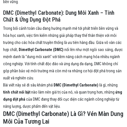
bền vững.
DMC (Dimethyl Carbonate): Dung Môi Xanh – Tính
Chất & Ứng Dụng Đột Phá
Trong bối cảnh toàn cầu đang hướng mạnh mẽ tới phát triển bền vững và
hóa học xanh, việc tìm kiếm những giải pháp thay thế thân thiện với môi
trường cho các hóa chất truyền thống là ưu tiên hàng đầu. Giữa vô vàn các
hợp chất,
Dimethyl Carbonate (DMC)
nổi lên như một ngôi sao sáng, được
mệnh danh là "dung môi xanh" với tiềm năng cách mạng hóa nhiều ngành
công nghiệp. Với tính chất độc đáo và ứng dụng đa dạng, DMC không chỉ
góp phần bảo vệ môi trường mà còn mở ra những cơ hội đột phá trong sản
xuất và nghiên cứu.
Bài viết này sẽ đi sâu khám phá
DMC (Dimethyl Carbonate)
là gì, những
tính chất nổi bật
nào làm nên giá trị của nó, và quan trọng hơn, những
ứng
dụng đột phá
của DMC đang thay đổi cục diện các ngành công nghiệp từ
năng lượng, dược phẩm đến vật liệu.
DMC (Dimethyl Carbonate) Là Gì? Vén Màn Dung
Môi Của Tương Lai