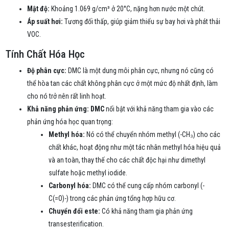
Mật độ:
Khoảng 1.069 g/cm³ ở 20°C, nặng hơn nước một chút.
Áp suất hơi:
Tương đối thấp, giúp giảm thiểu sự bay hơi và phát thải
VOC.
Tính Chất Hóa Học
Độ phân cực:
DMC là một dung môi phân cực, nhưng nó cũng có
thể hòa tan các chất không phân cực ở một mức độ nhất định, làm
cho nó trở nên rất linh hoạt.
Khả năng phản ứng:
DMC
nổi bật với khả năng tham gia vào các
phản ứng hóa học quan trọng:
Methyl hóa:
Nó có thể chuyển nhóm methyl (-CH₃) cho các
chất khác, hoạt động như một tác nhân methyl hóa hiệu quả
và an toàn, thay thế cho các chất độc hại như dimethyl
sulfate hoặc methyl iodide.
Carbonyl hóa:
DMC có thể cung cấp nhóm carbonyl (-
C(=O)-) trong các phản ứng tổng hợp hữu cơ.
Chuyển đổi este:
Có khả năng tham gia phản ứng
transesterification.