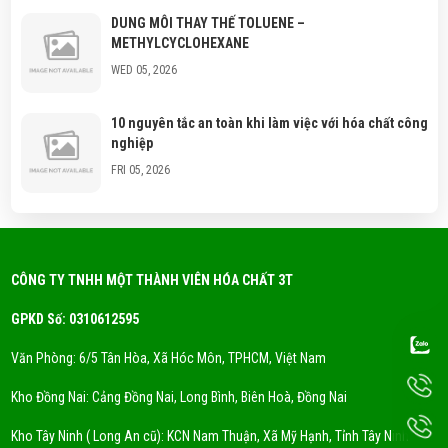
DUNG MÔI THAY THẾ TOLUENE –
METHYLCYCLOHEXANE
WED 05, 2026
10 nguyên tắc an toàn khi làm việc với hóa chất công
nghiệp
FRI 05, 2026
Hóa chất công nghiệp là gì? Phân loại hóa chất
thông dụng?
FRI 05, 2026
CÔNG TY TNHH MỘT THÀNH VIÊN HÓA CHẤT 3T
GPKD Số: 0310612595
Xu Hướng Dung Môi Thân Thiện Môi Trường - Eco
Solvent
Văn Phòng: 6/5 Tân Hòa, Xã Hóc Môn, TPHCM, Việt Nam
FRI 05, 2026
Kho Đồng Nai: Cảng Đồng Nai, Long Bình, Biên Hoà, Đồng Nai
DUNG MÔI CYCLỌHEXANE LÀ GÌ? NƠI CUNG CẤP
Kho Tây Ninh ( Long An cũ): KCN Nam Thuận, Xã Mỹ Hạnh, Tỉnh Tây Ninh
DUNG MÔI CYCLOHEXANE UY TÍN