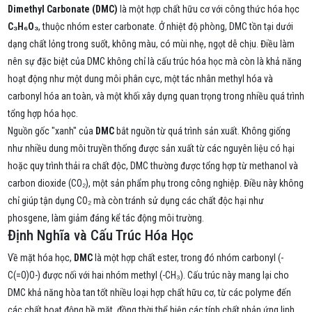
Dimethyl Carbonate (DMC)
là một hợp chất hữu cơ với công thức hóa học
C₃H₆O₃
, thuộc nhóm ester carbonate. Ở nhiệt độ phòng, DMC tồn tại dưới
dạng chất lỏng trong suốt, không màu, có mùi nhẹ, ngọt dễ chịu. Điều làm
nên sự đặc biệt của DMC không chỉ là cấu trúc hóa học mà còn là khả năng
hoạt động như một dung môi phân cực, một tác nhân methyl hóa và
carbonyl hóa an toàn, và một khối xây dựng quan trọng trong nhiều quá trình
tổng hợp hóa học.
Nguồn gốc "xanh" của
DMC
bắt nguồn từ quá trình sản xuất. Không giống
như nhiều dung môi truyền thống được sản xuất từ các nguyên liệu có hại
hoặc quy trình thải ra chất độc, DMC thường được tổng hợp từ methanol và
carbon dioxide (CO₂), một sản phẩm phụ trong công nghiệp. Điều này không
chỉ giúp tận dụng CO₂ mà còn tránh sử dụng các chất độc hại như
phosgene, làm giảm đáng kể tác động môi trường.
Định Nghĩa và Cấu Trúc Hóa Học
Về mặt hóa học,
DMC
là một hợp chất ester, trong đó nhóm carbonyl (-
C(=O)O-) được nối với hai nhóm methyl (-CH₃). Cấu trúc này mang lại cho
DMC khả năng hòa tan tốt nhiều loại hợp chất hữu cơ, từ các polyme đến
các chất hoạt động bề mặt, đồng thời thể hiện các tính chất phản ứng linh