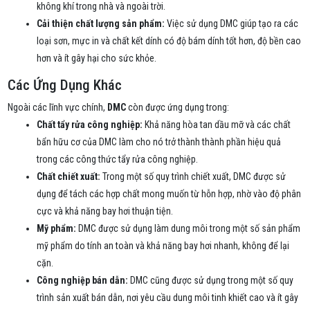
không khí trong nhà và ngoài trời.
Cải thiện chất lượng sản phẩm:
Việc sử dụng DMC giúp tạo ra các
loại sơn, mực in và chất kết dính có độ bám dính tốt hơn, độ bền cao
hơn và ít gây hại cho sức khỏe.
Các Ứng Dụng Khác
Ngoài các lĩnh vực chính,
DMC
còn được ứng dụng trong:
Chất tẩy rửa công nghiệp:
Khả năng hòa tan dầu mỡ và các chất
bẩn hữu cơ của DMC làm cho nó trở thành thành phần hiệu quả
trong các công thức tẩy rửa công nghiệp.
Chất chiết xuất:
Trong một số quy trình chiết xuất, DMC được sử
dụng để tách các hợp chất mong muốn từ hỗn hợp, nhờ vào độ phân
cực và khả năng bay hơi thuận tiện.
Mỹ phẩm:
DMC được sử dụng làm dung môi trong một số sản phẩm
mỹ phẩm do tính an toàn và khả năng bay hơi nhanh, không để lại
cặn.
Công nghiệp bán dẫn:
DMC cũng được sử dụng trong một số quy
trình sản xuất bán dẫn, nơi yêu cầu dung môi tinh khiết cao và ít gây