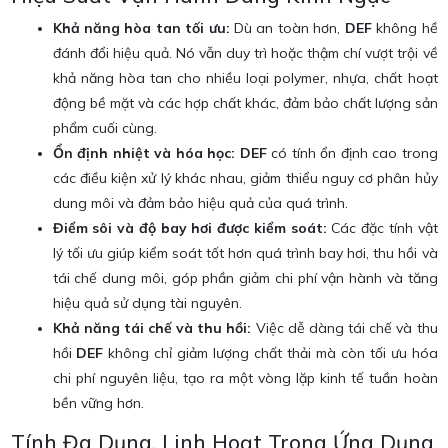
Khả năng hòa tan tối ưu:
Dù an toàn hơn,
DEF
không hề
đánh đổi hiệu quả. Nó vẫn duy trì hoặc thậm chí vượt trội về
khả năng hòa tan cho nhiều loại polymer, nhựa, chất hoạt
động bề mặt và các hợp chất khác, đảm bảo chất lượng sản
phẩm cuối cùng.
Ổn định nhiệt và hóa học:
DEF
có tính ổn định cao trong
các điều kiện xử lý khác nhau, giảm thiểu nguy cơ phân hủy
dung môi và đảm bảo hiệu quả của quá trình.
Điểm sôi và độ bay hơi được kiểm soát:
Các đặc tính vật
lý tối ưu giúp kiểm soát tốt hơn quá trình bay hơi, thu hồi và
tái chế dung môi, góp phần giảm chi phí vận hành và tăng
hiệu quả sử dụng tài nguyên.
Khả năng tái chế và thu hồi:
Việc dễ dàng tái chế và thu
hồi
DEF
không chỉ giảm lượng chất thải mà còn tối ưu hóa
chi phí nguyên liệu, tạo ra một vòng lặp kinh tế tuần hoàn
bền vững hơn.
Tính Đa Dụng, Linh Hoạt Trong Ứng Dụng