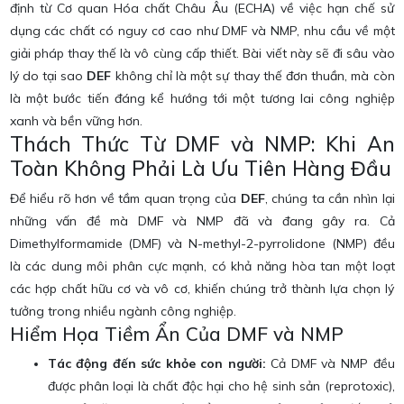
định từ Cơ quan Hóa chất Châu Âu (ECHA) về việc hạn chế sử
dụng các chất có nguy cơ cao như DMF và NMP, nhu cầu về một
giải pháp thay thế là vô cùng cấp thiết. Bài viết này sẽ đi sâu vào
lý do tại sao
DEF
không chỉ là một sự thay thế đơn thuần, mà còn
là một bước tiến đáng kể hướng tới một tương lai công nghiệp
xanh và bền vững hơn.
Thách Thức Từ DMF và NMP: Khi An
Toàn Không Phải Là Ưu Tiên Hàng Đầu
Để hiểu rõ hơn về tầm quan trọng của
DEF
, chúng ta cần nhìn lại
những vấn đề mà DMF và NMP đã và đang gây ra. Cả
Dimethylformamide (DMF) và N-methyl-2-pyrrolidone (NMP) đều
là các dung môi phân cực mạnh, có khả năng hòa tan một loạt
các hợp chất hữu cơ và vô cơ, khiến chúng trở thành lựa chọn lý
tưởng trong nhiều ngành công nghiệp.
Hiểm Họa Tiềm Ẩn Của DMF và NMP
Tác động đến sức khỏe con người:
Cả DMF và NMP đều
được phân loại là chất độc hại cho hệ sinh sản (reprotoxic),