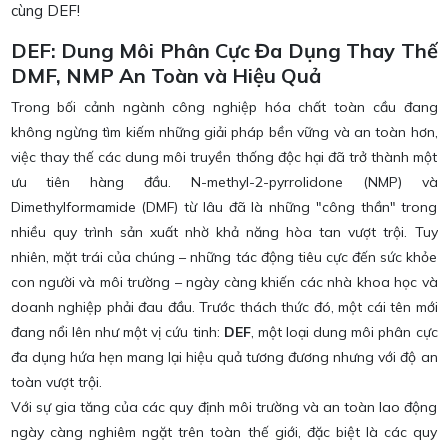
cùng DEF!
DEF: Dung Môi Phân Cực Đa Dụng Thay Thế
DMF, NMP An Toàn và Hiệu Quả
Trong bối cảnh ngành công nghiệp hóa chất toàn cầu đang
không ngừng tìm kiếm những giải pháp bền vững và an toàn hơn,
việc thay thế các dung môi truyền thống độc hại đã trở thành một
ưu tiên hàng đầu. N-methyl-2-pyrrolidone (NMP) và
Dimethylformamide (DMF) từ lâu đã là những "công thần" trong
nhiều quy trình sản xuất nhờ khả năng hòa tan vượt trội. Tuy
nhiên, mặt trái của chúng – những tác động tiêu cực đến sức khỏe
con người và môi trường – ngày càng khiến các nhà khoa học và
doanh nghiệp phải đau đầu. Trước thách thức đó, một cái tên mới
đang nổi lên như một vị cứu tinh:
DEF
, một loại dung môi phân cực
đa dụng hứa hẹn mang lại hiệu quả tương đương nhưng với độ an
toàn vượt trội.
Với sự gia tăng của các quy định môi trường và an toàn lao động
ngày càng nghiêm ngặt trên toàn thế giới, đặc biệt là các quy