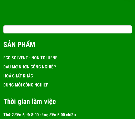
DUNG MÔI CÔNG NGHIỆP LÀ GÌ? MUA Ở ĐÂU TỐT?
FRI 05, 2026
Email: 3tchemicals@gmail.com
Dung Môi A150 Là Gì? Ứng Dụng!
SẢN PHẨM
FRI 05, 2026
ECO SOLVENT - NON TOLUENE
DẦU MỠ NHỜN CÔNG NGHIỆP
DUNG MÔI ISOPROPYL ALCOHOL (IPA)
HOÁ CHẤT KHÁC
FRI 05, 2026
DUNG MÔI CÔNG NGHIỆP
Thời gian làm việc
Thứ 2 đến 6, từ 8:00 sáng đến 5:00 chiều
Thứ 7, từ 8:00 sáng đến 12:00 trưa