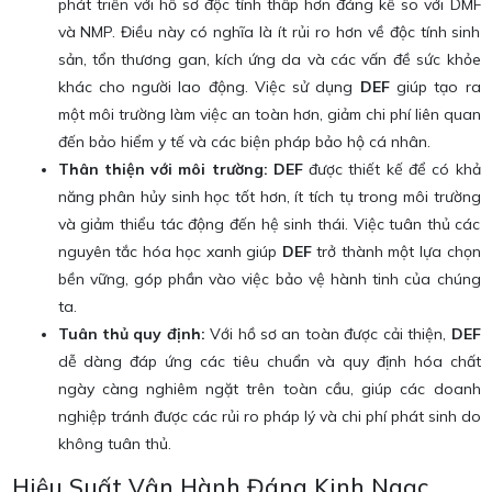
phát triển với hồ sơ độc tính thấp hơn đáng kể so với DMF
và NMP. Điều này có nghĩa là ít rủi ro hơn về độc tính sinh
sản, tổn thương gan, kích ứng da và các vấn đề sức khỏe
khác cho người lao động. Việc sử dụng
DEF
giúp tạo ra
một môi trường làm việc an toàn hơn, giảm chi phí liên quan
đến bảo hiểm y tế và các biện pháp bảo hộ cá nhân.
Thân thiện với môi trường:
DEF
được thiết kế để có khả
năng phân hủy sinh học tốt hơn, ít tích tụ trong môi trường
và giảm thiểu tác động đến hệ sinh thái. Việc tuân thủ các
nguyên tắc hóa học xanh giúp
DEF
trở thành một lựa chọn
bền vững, góp phần vào việc bảo vệ hành tinh của chúng
ta.
Tuân thủ quy định:
Với hồ sơ an toàn được cải thiện,
DEF
dễ dàng đáp ứng các tiêu chuẩn và quy định hóa chất
ngày càng nghiêm ngặt trên toàn cầu, giúp các doanh
nghiệp tránh được các rủi ro pháp lý và chi phí phát sinh do
không tuân thủ.
Hiệu Suất Vận Hành Đáng Kinh Ngạc