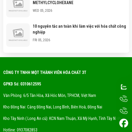
METHYLCYCLOHEXANE
WED 05, 2026
10 nguyên tắc an toàn khi làm việc với hóa chất công
nghiệp
FRI 05, 2026
Hóa chất công nghiệp là gì? Phân loại hóa chất
thông dụng?
FRI 05, 2026
CÔNG TY TNHH MỘT THÀNH VIÊN HÓA CHẤT 3T
GPKD Số: 0310612595
Xu Hướng Dung Môi Thân Thiện Môi Trường - Eco
Solvent
Văn Phòng: 6/5 Tân Hòa, Xã Hóc Môn, TPHCM, Việt Nam
FRI 05, 2026
Kho Đồng Nai: Cảng Đồng Nai, Long Bình, Biên Hoà, Đồng Nai
DUNG MÔI CYCLỌHEXANE LÀ GÌ? NƠI CUNG CẤP
Kho Tây Ninh ( Long An cũ): KCN Nam Thuận, Xã Mỹ Hạnh, Tỉnh Tây Ninh
DUNG MÔI CYCLOHEXANE UY TÍN
FRI 05, 2026
Hotline:
0937082853