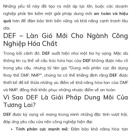
Những yếu tố này đã tạo ra một áp lực lớn, buộc các doanh
nghiệp phải tìm kiếm một giải pháp dung môi
an toàn và hiệu
quả
hơn để đảm bảo tính bền vững và khả năng cạnh tranh lâu
dài.
DEF – Làn Gió Mới Cho Ngành Công
Nghiệp Hóa Chất
Trong bối cảnh đó,
DEF
xuất hiện như một tia hy vọng. Mặc dù
thông tin cụ thể về cấu trúc hóa học của
DEF
không được nêu rõ
trong yêu cầu, nhưng từ tên gọi "Dung môi phân cực đa dụng
thay thế DMF, NMP", chúng ta có thể khẳng định rằng
DEF
được
thiết kế để kế thừa những ưu điểm về khả năng hòa tan của DMF
và NMP, đồng thời khắc phục những nhược điểm về an toàn.
Vì Sao DEF Là Giải Pháp Dung Môi Của
Tương Lai?
DEF
được kỳ vọng sẽ mang trong mình những đặc tính vượt trội,
đáp ứng yêu cầu của nền công nghiệp hiện đại:
Tính phân cực mạnh mẽ:
Đảm bảo khả năng hòa tan