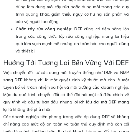
dùng làm dung môi tẩy rửa hoặc dung môi trong các quy
trình quang khắc, giảm thiểu nguy cơ hư hại sản phẩm và
bảo vệ người lao động.
Chất tẩy rửa công nghiệp:
DEF
cũng có tiềm năng lớn
trong các công thức tẩy rửa công nghiệp, mang lại hiệu
quả làm sạch mạnh mẽ nhưng an toàn hơn cho người dùng
và thiết bị.
Hướng Tới Tương Lai Bền Vững Với DEF
Việc chuyển đổi từ các dung môi truyền thống như DMF và NMP
sang
DEF
không chỉ là một quyết định kỹ thuật, mà còn là một
tuyên bố về trách nhiệm xã hội và môi trường của doanh nghiệp.
Mặc dù quá trình chuyển đổi có thể đòi hỏi một số điều chỉnh về
quy trình và đầu tư ban đầu, nhưng lợi ích lâu dài mà
DEF
mang
lại là không thể phủ nhận.
Các doanh nghiệp tiên phong trong việc áp dụng
DEF
sẽ không
chỉ nâng cao mức độ an toàn và tuân thủ quy định mà còn cải
thiện hình ảnh thương hiệu, thu hút khách hàng và đối tác quan