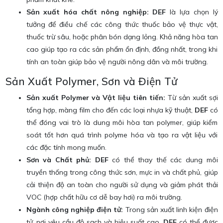
Sản xuất hóa chất nông nghiệp:
DEF
là lựa chọn lý
tưởng để điều chế các công thức thuốc bảo vệ thực vật,
thuốc trừ sâu, hoặc phân bón dạng lỏng. Khả năng hòa tan
cao giúp tạo ra các sản phẩm ổn định, đồng nhất, trong khi
tính an toàn giúp bảo vệ người nông dân và môi trường.
Sản Xuất Polymer, Sơn và Điện Tử
Sản xuất Polymer và Vật liệu tiên tiến:
Từ sản xuất sợi
tổng hợp, màng film cho đến các loại nhựa kỹ thuật,
DEF
có
thể đóng vai trò là dung môi hòa tan polymer, giúp kiểm
soát tốt hơn quá trình polyme hóa và tạo ra vật liệu với
các đặc tính mong muốn.
Sơn và Chất phủ:
DEF
có thể thay thế các dung môi
truyền thống trong công thức sơn, mực in và chất phủ, giúp
cải thiện độ an toàn cho người sử dụng và giảm phát thải
VOC (hợp chất hữu cơ dễ bay hơi) ra môi trường.
Ngành công nghiệp điện tử:
Trong sản xuất linh kiện điện
tử, nơi yêu cầu độ sạch và hiệu suất cao,
DEF
có thể được