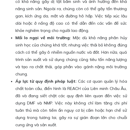
có khả năng gây dị tật bẩm sinh và ảnh hưởng đến khả
năng sinh sản. Ngoài ra, chúng còn có thể gây tổn thương
gan, kích ứng da, mắt và đường hô hấp. Việc tiếp xúc lâu
dài hoặc ở nồng độ cao có thể dẫn đến các vấn đề sức
khỏe nghiêm trọng cho người lao động.
Mối lo ngại về môi trường:
Mặc dù khả năng phân hủy
sinh học của chúng khá tốt, nhưng việc thải bỏ không đúng
cách có thể gây ô nhiễm nguồn nước và đất. Hơn nữa, quá
trình sản xuất và sử dụng chúng cũng tiêu tốn năng lượng
và tạo ra chất thải, góp phần vào gánh nặng môi trường
chung.
Áp lực từ quy định pháp luật:
Các cơ quan quản lý hóa
chất toàn cầu, điển hình là REACH của Liên minh Châu Âu,
đã và đang siết chặt các quy định liên quan đến việc sử
dụng DMF và NMP. Việc này không chỉ làm tăng chi phí
tuân thủ mà còn tiềm ẩn nguy cơ bị cấm hoặc hạn chế sử
dụng trong tương lai, gây ra sự gián đoạn lớn cho chuỗi
cung ứng và sản xuất.