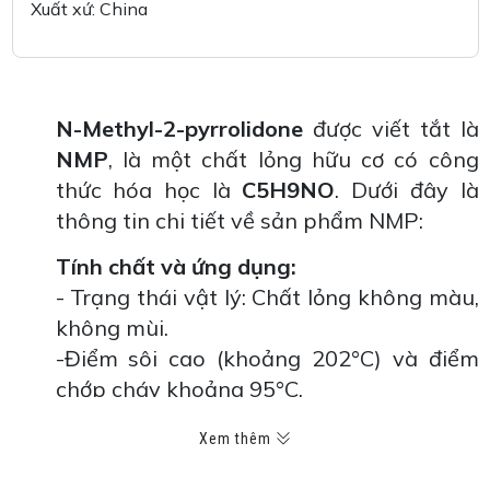
Xuất xứ: China
N-Methyl-2-pyrrolidone
được viết tắt là
NMP
, là một chất lỏng hữu cơ có công
thức hóa học là
C5H9NO
. Dưới đây là
thông tin chi tiết về sản phẩm NMP:
Tính chất và ứng dụng:
- Trạng thái vật lý: Chất lỏng không màu,
không mùi.
-Điểm sôi cao (khoảng 202°C) và điểm
chớp cháy khoảng 95°C.
- Độ hòa tan cao trong nhiều dung môi
Xem thêm
hữu cơ và nước.