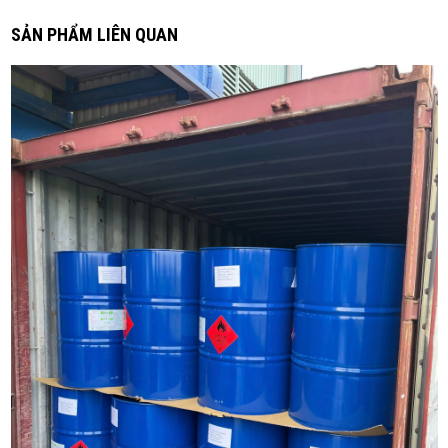
Với tính chất làm mềm và hoà tan tốt,
SẢN PHẨM LIÊN QUAN
NMP được sử dụng trong nhiều ứng dụng
công nghiệp và hóa học.
Ứng dụng của NMP:
-
Dung môi hóa chất:
NMP là một dung
môi đa dụng được sử dụng trong quá
trình hóa chất, phân tích và công nghệ
sinh học. Nó có khả năng hoà tan một
loạt các chất hữu cơ và polymers.
- Sản xuất polymer:
NMP được sử dụng
trong quá trình tổng hợp và sản xuất
polymers như polyvinylpyrrolidone
(PVP), polyvinylidene fluoride (PVDF), và
các loại sợi tổng hợp.
- Sơn và mực in:
NMP được sử dụng làm