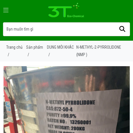
Trang chủ
Sản phẩm
DUNG MÔI KHÁC
N-METHYL-2-PYRROLIDONE
/
/
/
(NMP )