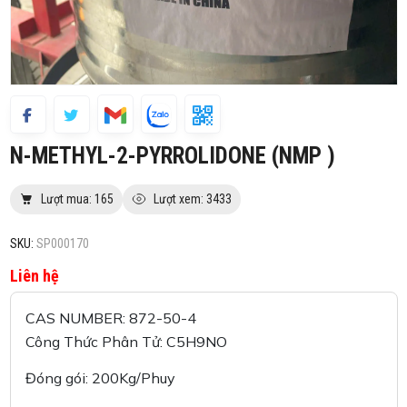
N-METHYL-2-PYRROLIDONE (NMP )
Lượt mua: 165
Lượt xem: 3433
SKU:
SP000170
Liên hệ
CAS NUMBER: 872-50-4
Công Thức Phân Tử: C5H9NO
Đóng gói: 200Kg/Phuy