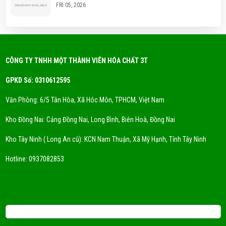
FRI 05, 2026
Hóa chất công nghiệp là gì? Phân loại hóa chất
thông dụng?
FRI 05, 2026
CÔNG TY TNHH MỘT THÀNH VIÊN HÓA CHẤT 3T
GPKD Số: 0310612595
Xu Hướng Dung Môi Thân Thiện Môi Trường - Eco
Solvent
Văn Phòng: 6/5 Tân Hòa, Xã Hóc Môn, TPHCM, Việt Nam
FRI 05, 2026
Kho Đồng Nai: Cảng Đồng Nai, Long Bình, Biên Hoà, Đồng Nai
DUNG MÔI CYCLỌHEXANE LÀ GÌ? NƠI CUNG CẤP
Kho Tây Ninh ( Long An cũ): KCN Nam Thuận, Xã Mỹ Hạnh, Tỉnh Tây Ninh
DUNG MÔI CYCLOHEXANE UY TÍN
FRI 05, 2026
Hotline:
0937082853
DUNG MÔI CÔNG NGHIỆP LÀ GÌ? MUA Ở ĐÂU TỐT?
FRI 05, 2026
Email: 3tchemicals@gmail.com