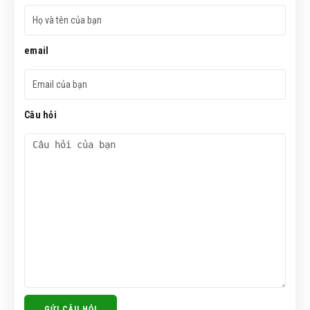
email
Câu hỏi
GỬI CÂU HỎI