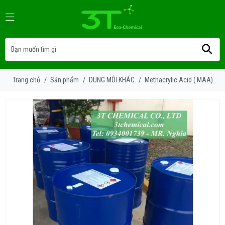
Trang chủ
/
Sản phẩm
/
DUNG MÔI KHÁC
/
Methacrylic Acid ( MAA)