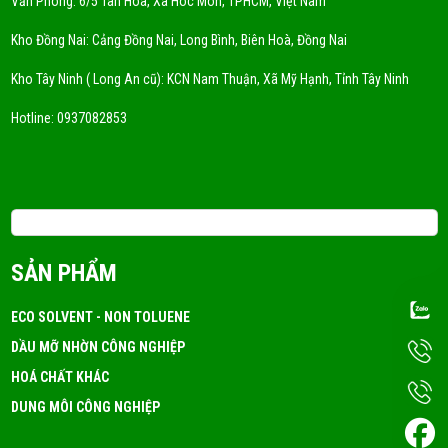
Văn Phòng: 6/5 Tân Hòa, Xã Hóc Môn, TPHCM, Việt Nam
Kho Đồng Nai: Cảng Đồng Nai, Long Bình, Biên Hoà, Đồng Nai
Kho Tây Ninh ( Long An cũ): KCN Nam Thuận, Xã Mỹ Hạnh, Tỉnh Tây Ninh
Hotline:
0937082853
Email: 3tchemicals@gmail.com
SẢN PHẨM
ECO SOLVENT - NON TOLUENE
DẦU MỠ NHỜN CÔNG NGHIỆP
HOÁ CHẤT KHÁC
DUNG MÔI CÔNG NGHIỆP