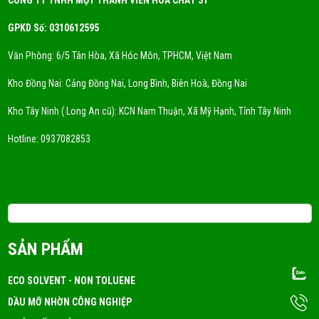
GPKD Số: 0310612595
Văn Phòng: 6/5 Tân Hòa, Xã Hóc Môn, TPHCM, Việt Nam
Kho Đồng Nai: Cảng Đồng Nai, Long Bình, Biên Hoà, Đồng Nai
Kho Tây Ninh ( Long An cũ): KCN Nam Thuận, Xã Mỹ Hạnh, Tỉnh Tây Ninh
Hotline:
0937082853
Email: 3tchemicals@gmail.com
SẢN PHẨM
ECO SOLVENT - NON TOLUENE
DẦU MỠ NHỜN CÔNG NGHIỆP