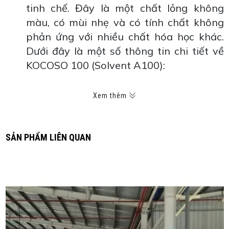
tinh chế. Đây là một chất lỏng không
màu, có mùi nhẹ và có tính chất không
phản ứng với nhiều chất hóa học khác.
Dưới đây là một số thông tin chi tiết về
KOCOSO 100 (Solvent A100):
Tính chất vật lý và hóa học:
Xem thêm
Trạng thái vật lý: Chất lỏng không màu
Mùi: Mùi nhẹ
Ứng dụng:
SẢN PHẨM LIÊN QUAN
Dung môi: KOCOSO 100 (Solvent A100)
được sử dụng rộng rãi như một dung môi
trong ngành công nghiệp hóa chất và
sơn và mực in. Nó có khả năng hoà tan
và pha trộn tốt với nhiều loại hợp chất
hữu cơ khác, làm cho nó trở thành một