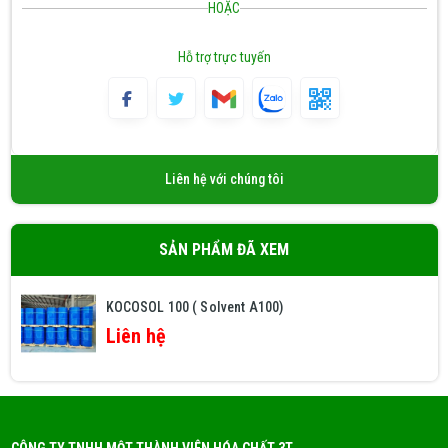
phẩm này là quan trọng để tận dụng tối
HOẶC
đa lợi ích của KOCOSO 100 (Solvent
A100) trong quy trình công nghiệp của
Hỗ trợ trực tuyến
bạn.
Liên hệ với chúng tôi
SẢN PHẨM ĐÃ XEM
KOCOSOL 100 ( Solvent A100)
Liên hệ
CÔNG TY TNHH MỘT THÀNH VIÊN HÓA CHẤT 3T