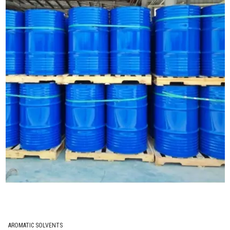
lựa chọn lý tưởng để sử dụng trong quá
trình sản xuất và xử lý.
Chất tẩy rửa: KOCOSO 100 (Solvent
A100) cũng được sử dụng như một chất
tẩy rửa trong ngành công nghiệp để loại
bỏ chất bẩn, dầu mỡ và các tạp chất
khác trên các bề mặt.
Chất phụ gia: Ngoài ra, KOCOSO 100
(Solvent A100) cũng có thể được sử dụng
như một chất phụ gia trong quá trình sản
xuất và xử lý, như một chất ổn định, chất
trung gian hoặc chất làm mềm.
An toàn và quy định:
KOCOSO 100 (Solvent A100) được xem là
an toàn khi được sử dụng theo hướng
AROMATIC SOLVENTS